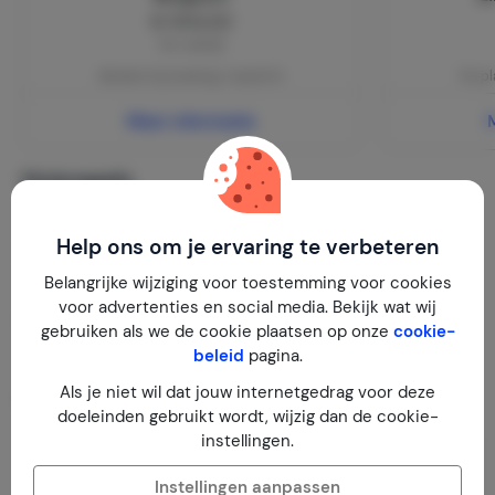
€ 500,00
dorp Guadelest zijn ook absoluut de moeite waard.
Per verblijf
Betalen bij boeking | verplicht
Ter pl
Meer informatie
Huisregels
Help ons om je ervaring te verbeteren
Huisdieren niet toegestaan
Belangrijke wijziging voor toestemming voor cookies
voor advertenties en social media. Bekijk wat wij
Roken toegestaan
gebruiken als we de cookie plaatsen op onze
cookie-
beleid
pagina.
Als je niet wil dat jouw internetgedrag voor deze
Locatie & tips
doeleinden gebruikt wordt, wijzig dan de cookie-
instellingen.
Instellingen aanpassen