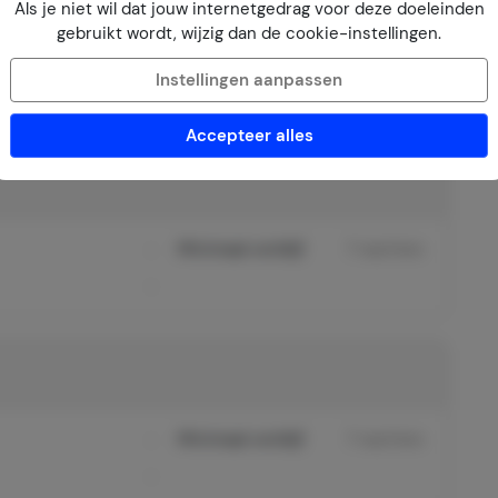
Als je niet wil dat jouw internetgedrag voor deze doeleinden
t totale huurbedrag.
gebruikt wordt, wijzig dan de cookie-instellingen.
Instellingen aanpassen
Accepteer alles
-
Minimaal verblijf
7 nachten
-
-
Minimaal verblijf
7 nachten
-