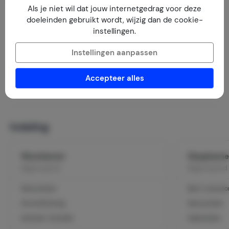
Plattegrond
Als je niet wil dat jouw internetgedrag voor deze
doeleinden gebruikt wordt, wijzig dan de cookie-
instellingen.
Instellingen aanpassen
Accepteer alles
Indeling
Woonkamer
Slaapkamer
Begane grond
Begane grond
Natuursteen
Bed: 2-persoo
Airconditioning
Natuursteen
Eethoek / Eettafel
Dekbedden