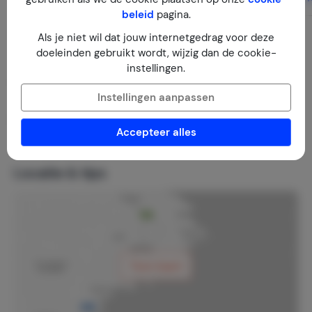
beleid
pagina.
Huisregels
Als je niet wil dat jouw internetgedrag voor deze
doeleinden gebruikt wordt, wijzig dan de cookie-
instellingen.
Huisdieren in overleg
Instellingen aanpassen
Roken niet toegestaan
Accepteer alles
Locatie & tips
Toon kaart