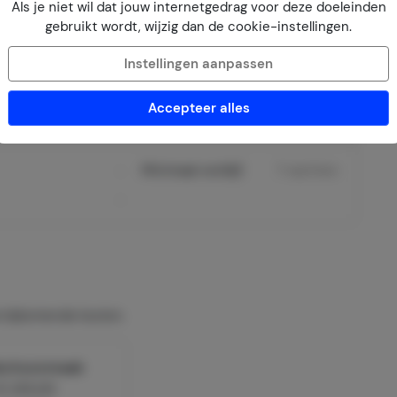
Als je niet wil dat jouw internetgedrag voor deze doeleinden
gebruikt wordt, wijzig dan de cookie-instellingen.
Instellingen aanpassen
Accepteer alles
-
Minimaal verblijf
7 nachten
-
e bijkomende kosten.
dschoonmaak
€ 225,00