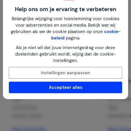
Help ons om je ervaring te verbeteren
Belangrijke wijziging voor toestemming voor cookies
Toon kaart
voor advertenties en social media. Bekijk wat wij
gebruiken als we de cookie plaatsen op onze
cookie-
beleid
pagina.
Als je niet wil dat jouw internetgedrag voor deze
doeleinden gebruikt wordt, wijzig dan de cookie-
instellingen.
Indeling
Instellingen aanpassen
Woonkamer
Slaapkamer
Accepteer alles
Begane grond
Begane grond
Tegels
Bed: 2-persoo
Airconditioning
Tegels
Eethoek / Eettafel
Dekbedden (1)
Meer informatie
Meer infor