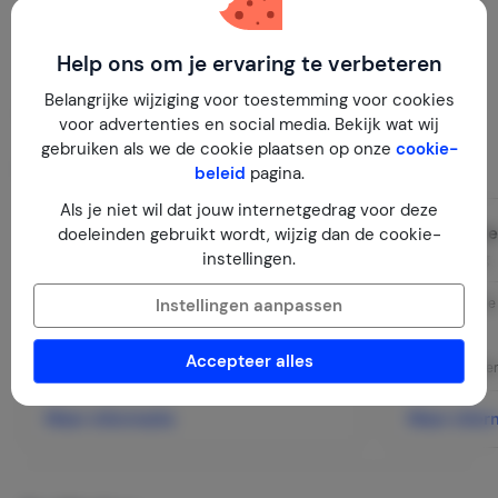
Toon kaart
Help ons om je ervaring te verbeteren
Belangrijke wijziging voor toestemming voor cookies
voor advertenties en social media. Bekijk wat wij
gebruiken als we de cookie plaatsen op onze
cookie-
Indeling
beleid
pagina.
Als je niet wil dat jouw internetgedrag voor deze
Woonkamer
Slaapkamer
doeleinden gebruikt wordt, wijzig dan de cookie-
instellingen.
2
1e verdieping
45 m
1e verdieping
Instellingen aanpassen
Tegels
Bed: King-siz
Airconditioning
Tegels
Accepteer alles
Eethoek / Eettafel
Kledingkast(en
Meer informatie
Meer infor