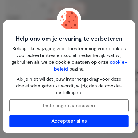
Toon kaart
Help ons om je ervaring te verbeteren
Belangrijke wijziging voor toestemming voor cookies
Indeling
voor advertenties en social media. Bekijk wat wij
gebruiken als we de cookie plaatsen op onze
cookie-
beleid
pagina.
Woonkamer
Slaapkamer
Als je niet wil dat jouw internetgedrag voor deze
Begane grond
Begane grond
doeleinden gebruikt wordt, wijzig dan de cookie-
instellingen.
Tegels
Bed: 2-persoo
Hoekbank
Tegels
Instellingen aanpassen
Airconditionin
Accepteer alles
Meer informatie
Meer infor