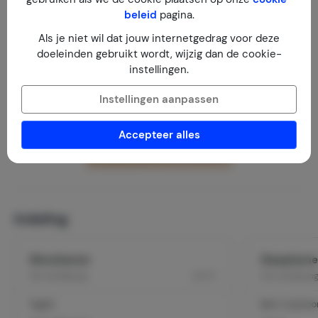
beleid
pagina.
Als je niet wil dat jouw internetgedrag voor deze
doeleinden gebruikt wordt, wijzig dan de cookie-
Op 2 minuten wandelafstand ligt dit prachtige strand.
instellingen.
Instellingen aanpassen
Accepteer alles
Indeling
Woonkamer
Slaapkamer
2
10e verdieping
20 m
10e verdiepin
Tegels
Bed: 2-persoo