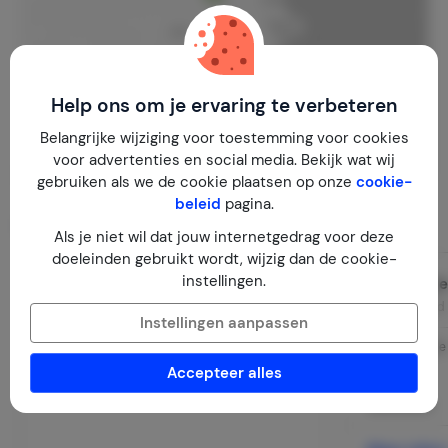
Toon kaart
Help ons om je ervaring te verbeteren
Belangrijke wijziging voor toestemming voor cookies
voor advertenties en social media. Bekijk wat wij
gebruiken als we de cookie plaatsen op onze
cookie-
beleid
pagina.
Indeling
Als je niet wil dat jouw internetgedrag voor deze
doeleinden gebruikt wordt, wijzig dan de cookie-
instellingen.
Woonkamer
Slaapkamer
Begane grond
Begane grond
Instellingen aanpassen
Airconditioning
Bed: King-size
Accepteer alles
Eethoek / Eettafel
Tegels
Dekbedden