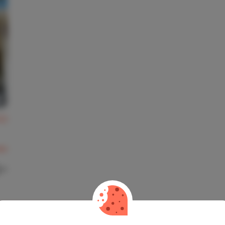
,2
ws
,-
 Blanca, Dehesa de Campoamor