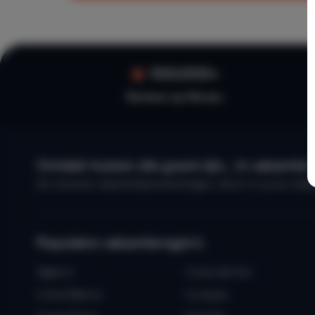
100.000+
Reviews op Micazu
Ontdek huizen die goed zijn… in vakantie!
De mooiste vakantiebestemmingen, direct in jouw mailbox.
Populaire vakantieregio’s
Algarve
Costa del Sol
Costa Blanca
Curaçao