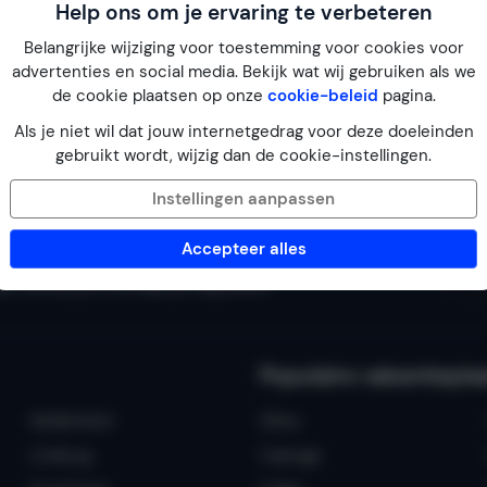
Help ons om je ervaring te verbeteren
Belangrijke wijziging voor toestemming voor cookies voor
advertenties en social media. Bekijk wat wij gebruiken als we
de cookie plaatsen op onze
cookie-beleid
pagina.
Als je niet wil dat jouw internetgedrag voor deze doeleinden
4.7 op Trustpilot
gebruikt wordt, wijzig dan de cookie-instellingen.
Instellingen aanpassen
Accepteer alles
 Schrijf je in en laat je inspireren.
Populaire vakantiepla
Gelderland
Altea
Limburg
Calonge