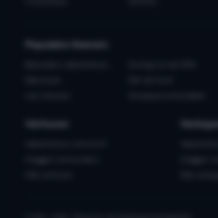
Costa Brava
Drenthe
Populaire thema's
Bijzondere vakantiehuizen
Korting tot wel 30%
Naturisme
Met de hond
Last minutes
Groepsaccommodatie
Verhuren
Verkop
Vakantiehuis verhuren?
Vakantiehu
Inloggen verhuurders
Inloggen v
FAQ verhuren
FAQ verko
© 2010 - 2026 - Micazu B.V. een Nederlands familiebedrijf