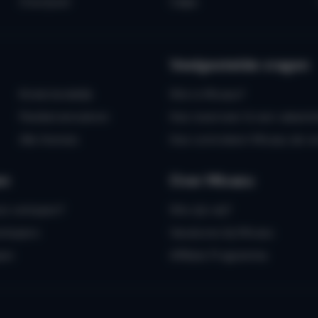
Overijssel
Calpe
Veelgestelde vragen
Kindvriendelijk
Wie is Micazu?
Flexibel annuleren
Alle thema's
en
Over Micazu
is verkopen?
Wie zijn wij?
erkopers
Vacatures bij Micazu
pen
Affiliate Programma