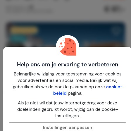
€ 87,-
Nachtprijs v.a.
Per week (7 nachten): € 608,-
Extra korting
Nieuw
Help ons om je ervaring te verbeteren
Belangrijke wijziging voor toestemming voor cookies
voor advertenties en social media. Bekijk wat wij
gebruiken als we de cookie plaatsen op onze
cookie-
beleid
pagina.
Als je niet wil dat jouw internetgedrag voor deze
doeleinden gebruikt wordt, wijzig dan de cookie-
instellingen.
Villa Naya
Spanje
Costa Blanca
Ciudad Quesada
Instellingen aanpassen