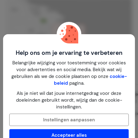
Toon kaart
Help ons om je ervaring te verbeteren
Belangrijke wijziging voor toestemming voor cookies
voor advertenties en social media. Bekijk wat wij
Indeling
gebruiken als we de cookie plaatsen op onze
cookie-
beleid
pagina.
Als je niet wil dat jouw internetgedrag voor deze
Woonkamer
Slaapkamer
doeleinden gebruikt wordt, wijzig dan de cookie-
2
Begane grond
10 m
Begane grond
instellingen.
Tegels
Bed: 2-persoo
Instellingen aanpassen
Ventilator
Tegels
Eethoek / Eettafel
Dekbedden
Accepteer alles