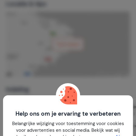
Locatie & tips
Toon kaart
Indeling
Woonkamer
Slaapkamer
Help ons om je ervaring te verbeteren
1e verdieping
Begane grond
Belangrijke wijziging voor toestemming voor cookies
Airconditioning
Bed: 2-persoo
voor advertenties en social media. Bekijk wat wij
Eethoek / Eettafel
Dekens