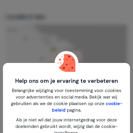
Locatie & tips
Toon kaart
Help ons om je ervaring te verbeteren
Belangrijke wijziging voor toestemming voor cookies
voor advertenties en social media. Bekijk wat wij
Plattegrond
gebruiken als we de cookie plaatsen op onze
cookie-
beleid
pagina.
Als je niet wil dat jouw internetgedrag voor deze
doeleinden gebruikt wordt, wijzig dan de cookie-