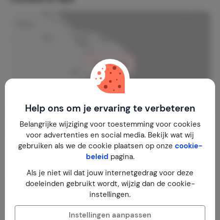
Toon kaart
Help ons om je ervaring te verbeteren
Belangrijke wijziging voor toestemming voor cookies
voor advertenties en social media. Bekijk wat wij
Tips van de verhuurder
gebruiken als we de cookie plaatsen op onze
cookie-
beleid
pagina.
Als je niet wil dat jouw internetgedrag voor deze
Chillen bij het zwembad, of bij een van de vele zitjes met
doeleinden gebruikt wordt, wijzig dan de cookie-
een boek (of om eindelijk dat boek te schrijven of ermee
instellingen.
te beginnen).
Instellingen aanpassen