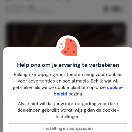
€ 110,-
Nachtprijs v.a.
Per week (7 nachten): € 770,-
Help ons om je ervaring te verbeteren
Belangrijke wijziging voor toestemming voor cookies
voor advertenties en social media. Bekijk wat wij
gebruiken als we de cookie plaatsen op onze
cookie-
beleid
pagina.
Als je niet wil dat jouw internetgedrag voor deze
doeleinden gebruikt wordt, wijzig dan de cookie-
instellingen.
Casa La Vida
9,5
Spanje
Costa Blanca
Orba
Instellingen aanpassen