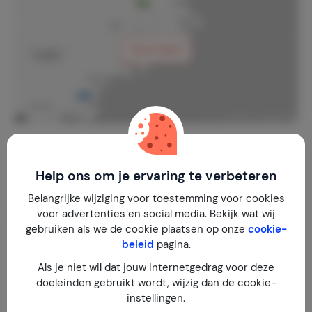
Toon kaart
Tips van de verhuurder
Help ons om je ervaring te verbeteren
Belangrijke wijziging voor toestemming voor cookies
voor advertenties en social media. Bekijk wat wij
Food Bar Moraira
gebruiken als we de cookie plaatsen op onze
cookie-
beleid
pagina.
Als je niet wil dat jouw internetgedrag voor deze
doeleinden gebruikt wordt, wijzig dan de cookie-
instellingen.