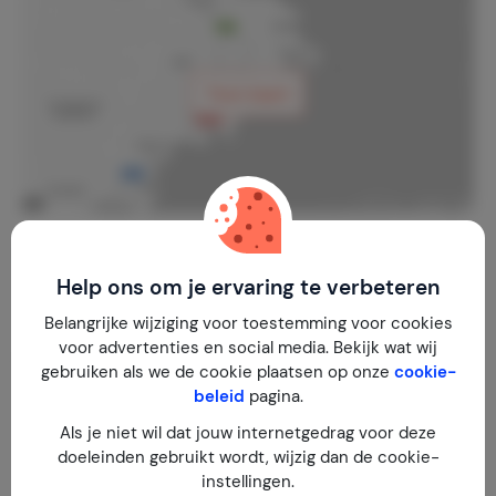
Toon kaart
Tips van de verhuurder
Help ons om je ervaring te verbeteren
Belangrijke wijziging voor toestemming voor cookies
voor advertenties en social media. Bekijk wat wij
Natuur
gebruiken als we de cookie plaatsen op onze
cookie-
beleid
pagina.
Als je niet wil dat jouw internetgedrag voor deze
doeleinden gebruikt wordt, wijzig dan de cookie-
instellingen.