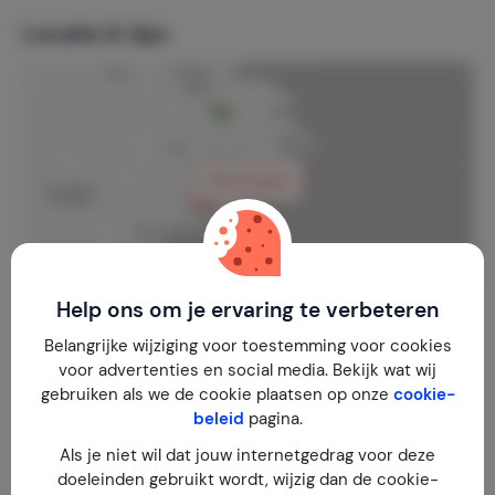
Locatie & tips
Toon kaart
Help ons om je ervaring te verbeteren
Tips van de verhuurder
Belangrijke wijziging voor toestemming voor cookies
voor advertenties en social media. Bekijk wat wij
gebruiken als we de cookie plaatsen op onze
cookie-
beleid
pagina.
Hoofdstrand
Als je niet wil dat jouw internetgedrag voor deze
doeleinden gebruikt wordt, wijzig dan de cookie-