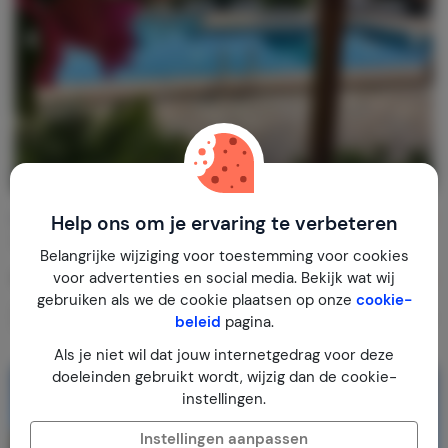
Casa Elsa Moraira
9,3
Help ons om je ervaring te verbeteren
Spanje
Costa Blanca
Moraira
Belangrijke wijziging voor toestemming voor cookies
voor advertenties en social media. Bekijk wat wij
1-6
3
2
7
reviews
gebruiken als we de cookie plaatsen op onze
cookie-
€ 79,-
Nachtprijs v.a.
beleid
pagina.
Per week (7 nachten): € 550,-
Als je niet wil dat jouw internetgedrag voor deze
doeleinden gebruikt wordt, wijzig dan de cookie-
instellingen.
Instellingen aanpassen