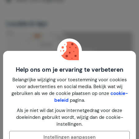
Locatie & tips
Toon kaart
Help ons om je ervaring te verbeteren
Belangrijke wijziging voor toestemming voor cookies
voor advertenties en social media. Bekijk wat wij
gebruiken als we de cookie plaatsen op onze
cookie-
beleid
pagina.
Plattegrond
Als je niet wil dat jouw internetgedrag voor deze
doeleinden gebruikt wordt, wijzig dan de cookie-
instellingen.
Instellingen aanpassen