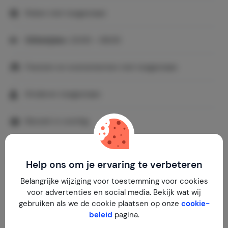
Roken niet toegestaan
Stiltetijden:
23:00 - 08:00
Feesten en evenementen niet toegestaan
Kinderen toegestaan
Bezoek in overleg
Locatie & tips
Help ons om je ervaring te verbeteren
Belangrijke wijziging voor toestemming voor cookies
voor advertenties en social media. Bekijk wat wij
gebruiken als we de cookie plaatsen op onze
cookie-
beleid
pagina.