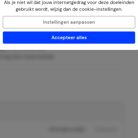
Als je niet wil dat jouw internetgedrag voor deze doeleinden
gebruikt wordt, wijzig dan de cookie-instellingen.
1
Geen prijzen beschikbaar
1
Bezet
Instellingen aanpassen
Accepteer alles
ringsvoorwaarden
rting zeker bespreekbaar.
-
Minimaal verblijf
4 nachten