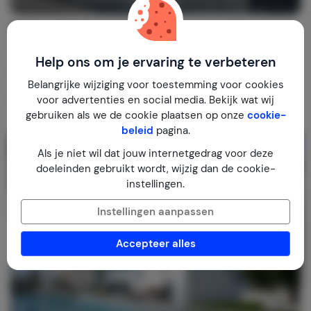
Casa de la Suerte
Spanje
Costa Blanca
San Fulgencio
Help ons om je ervaring te verbeteren
1-6
3
3
Belangrijke wijziging voor toestemming voor cookies
€ 150,-
Nachtprijs v.a.
voor advertenties en social media. Bekijk wat wij
Per week (7 nachten): € 1.050,-
gebruiken als we de cookie plaatsen op onze
cookie-
beleid
pagina.
Als je niet wil dat jouw internetgedrag voor deze
doeleinden gebruikt wordt, wijzig dan de cookie-
instellingen.
Instellingen aanpassen
Accepteer alles