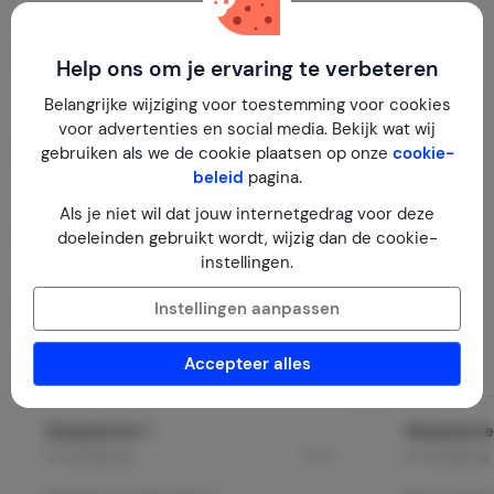
Locatie & tips
Help ons om je ervaring te verbeteren
Belangrijke wijziging voor toestemming voor cookies
voor advertenties en social media. Bekijk wat wij
gebruiken als we de cookie plaatsen op onze
cookie-
beleid
pagina.
Toon kaart
Als je niet wil dat jouw internetgedrag voor deze
doeleinden gebruikt wordt, wijzig dan de cookie-
instellingen.
Instellingen aanpassen
Indeling
Accepteer alles
Slaapkamer 1
Slaapkame
2
2e verdieping
12 m
2e verdieping