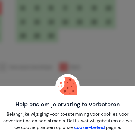
14
15
16
17
18
19
20
21
22
23
24
25
26
27
28
29
30
1
Geen prijzen beschikbaar
1
Bezet
ringsvoorwaarden
Help ons om je ervaring te verbeteren
Belangrijke wijziging voor toestemming voor cookies voor
advertenties en social media. Bekijk wat wij gebruiken als we
de cookie plaatsen op onze
cookie-beleid
pagina.