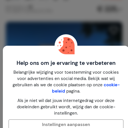
€ 225,-
Nachtprijs v.a.
Per week (7 nachten): € 1.575,-
Help ons om je ervaring te verbeteren
Belangrijke wijziging voor toestemming voor cookies
voor advertenties en social media. Bekijk wat wij
gebruiken als we de cookie plaatsen op onze
cookie-
beleid
pagina.
Als je niet wil dat jouw internetgedrag voor deze
doeleinden gebruikt wordt, wijzig dan de cookie-
instellingen.
Villa Vista del Paradis (zeezicht)
9,4
Spanje
Costa Brava
Calonge
Instellingen aanpassen