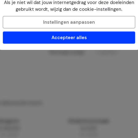
Als je niet wil dat jouw internetgedrag voor deze doeleinden
gebruikt wordt, wijzig dan de cookie-instellingen.
Instellingen aanpassen
Accepteer alles
-
Minimaal verblijf
7 nachten
-
e bijkomende kosten.
Borgsom
Eindschoonmaak
€ 500,00
€ 0,00
Per verblijf
Per verblijf