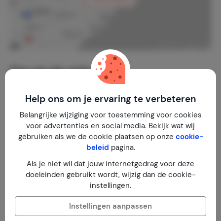
Tips van de verhuurder
Help ons om je ervaring te verbeteren
Belangrijke wijziging voor toestemming voor cookies
Vijf minuten van het huis vindt u enkele van de
voor advertenties en social media. Bekijk wat wij
bekendste ‘Calas’ aan de Costa brava
gebruiken als we de cookie plaatsen op onze
cookie-
beleid
pagina.
Als je niet wil dat jouw internetgedrag voor deze
doeleinden gebruikt wordt, wijzig dan de cookie-
instellingen.
Instellingen aanpassen