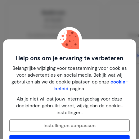
Badlinnen
€ 15,00
Per persoon
Ter plaatse betalen | optioneel
Ter pl
Meer informatie
Help ons om je ervaring te verbeteren
Belangrijke wijziging voor toestemming voor cookies
Huisregels
voor advertenties en social media. Bekijk wat wij
gebruiken als we de cookie plaatsen op onze
cookie-
beleid
pagina.
Huisdieren in overleg
Als je niet wil dat jouw internetgedrag voor deze
doeleinden gebruikt wordt, wijzig dan de cookie-
Roken toegestaan
instellingen.
Instellingen aanpassen
Locatie & tips