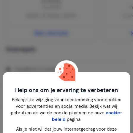
€ 20,00
Per verblijf
P
Betalen bij boeking | verplicht
Ter pl
Meer informatie
Huisregels
Huisdieren in overleg
Roken niet toegestaan
Help ons om je ervaring te verbeteren
Belangrijke wijziging voor toestemming voor cookies
voor advertenties en social media. Bekijk wat wij
Locatie & tips
gebruiken als we de cookie plaatsen op onze
cookie-
beleid
pagina.
Als je niet wil dat jouw internetgedrag voor deze