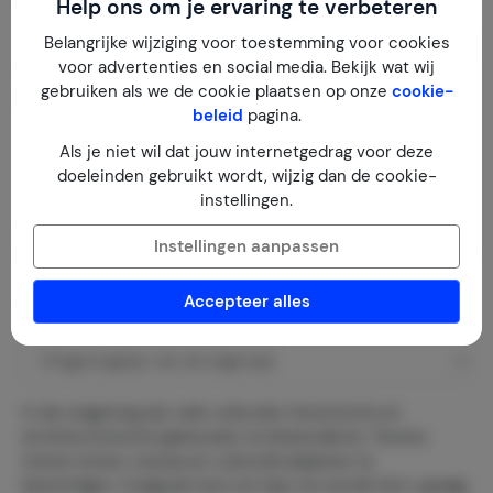
Help ons om je ervaring te verbeteren
Belangrijke wijziging voor toestemming voor cookies
voor advertenties en social media. Bekijk wat wij
gebruiken als we de cookie plaatsen op onze
cookie-
beleid
pagina.
Toon kaart
Als je niet wil dat jouw internetgedrag voor deze
doeleinden gebruikt wordt, wijzig dan de cookie-
instellingen.
Instellingen aanpassen
Accepteer alles
Tips van de verhuurder
In de omgeving zijn vele culturele, historische en
architectonische gebouwen te bewonderen. Tevens
mooie tuinen, musea en culturele plaatsen te
bezichtigen. Vraag de host om tips, hij vertelt het u graag.