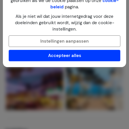
gebruiken als we de cookie plaatsen op onze
cookie-
beleid
pagina.
Als je niet wil dat jouw internetgedrag voor deze
doeleinden gebruikt wordt, wijzig dan de cookie-
instellingen.
Tips van de verhuurder
Instellingen aanpassen
Accepteer alles
Bezienswaardigheden om te bezoeken.