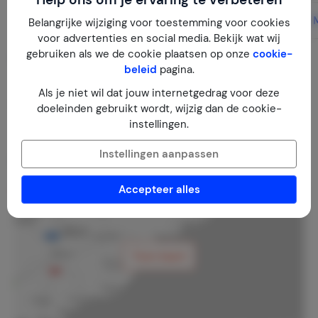
Meer informatie
Belangrijke wijziging voor toestemming voor cookies
voor advertenties en social media. Bekijk wat wij
gebruiken als we de cookie plaatsen op onze
cookie-
Huisregels
beleid
pagina.
Als je niet wil dat jouw internetgedrag voor deze
Huisdieren niet toegestaan
doeleinden gebruikt wordt, wijzig dan de cookie-
instellingen.
Instellingen aanpassen
Locatie & tips
Accepteer alles
Toon kaart