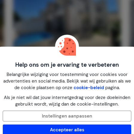
Casa Pedro
9,2
L
Help ons om je ervaring te verbeteren
Spanje
Murcia
San Pedro del Pinatar
S
Belangrijke wijziging voor toestemming voor cookies voor
advertenties en social media. Bekijk wat wij gebruiken als we
1-6
3
3
1
review
de cookie plaatsen op onze
cookie-beleid
pagina.
,-
€ 100,-
Nachtprijs v.a.
Na
Per week (7 nachten): € 700,-
Pe
Als je niet wil dat jouw internetgedrag voor deze doeleinden
gebruikt wordt, wijzig dan de cookie-instellingen.
Instellingen aanpassen
Accepteer alles