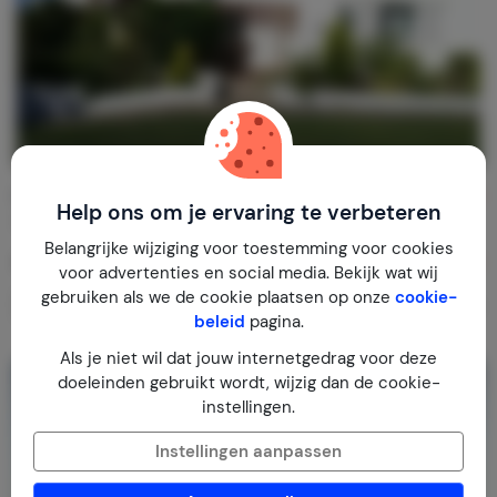
Huis met zwembad vlakbij het strand
8,8
Help ons om je ervaring te verbeteren
Spanje
Costa de la Luz
Chiclana de la Frontera
Belangrijke wijziging voor toestemming voor cookies
2-8
2
2
1
review
voor advertenties en social media. Bekijk wat wij
gebruiken als we de cookie plaatsen op onze
cookie-
€ 120,-
Nachtprijs v.a.
Per week (7 nachten): € 840,-
beleid
pagina.
Als je niet wil dat jouw internetgedrag voor deze
doeleinden gebruikt wordt, wijzig dan de cookie-
instellingen.
Instellingen aanpassen