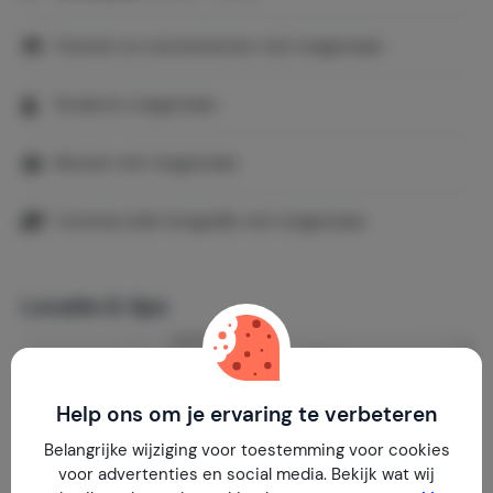
Feesten en evenementen niet toegestaan
Kinderen toegestaan
Bezoek niet toegestaan
Commerciële fotografie niet toegestaan
Locatie & tips
Help ons om je ervaring te verbeteren
Belangrijke wijziging voor toestemming voor cookies
Toon kaart
voor advertenties en social media. Bekijk wat wij