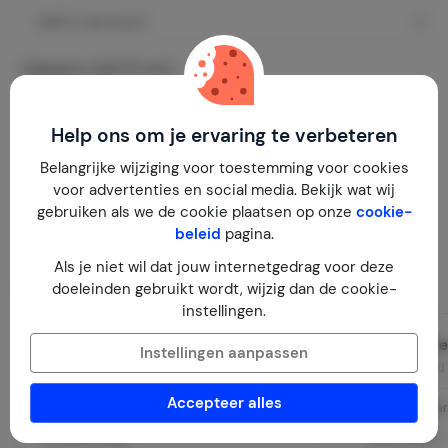
Cabopino Golf (5 min)
Santa Maria en Santa Clara (7-10 min)
Help ons om je ervaring te verbeteren
La Cala Golf (15 min, 3 banen)
Belangrijke wijziging voor toestemming voor cookies
Lees meer
voor advertenties en social media. Bekijk wat wij
Gemakkelijke toegang tot Marbella Golf, Miraflores, El
gebruiken als we de cookie plaatsen op onze
cookie-
Chaparral
beleid
pagina.
Als je niet wil dat jouw internetgedrag voor deze
Indeling
doeleinden gebruikt wordt, wijzig dan de cookie-
instellingen.
Woonkamer
Slaapkamer
Instellingen aanpassen
2
Begane grond
50 m
Begane grond
Accepteer alles
Natuursteen
Bed: Twijfelaa
Airconditioning
Natuursteen