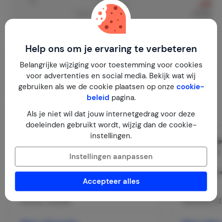
Toon kaart
Help ons om je ervaring te verbeteren
Belangrijke wijziging voor toestemming voor cookies
voor advertenties en social media. Bekijk wat wij
gebruiken als we de cookie plaatsen op onze
cookie-
beleid
pagina.
Indeling
Als je niet wil dat jouw internetgedrag voor deze
doeleinden gebruikt wordt, wijzig dan de cookie-
instellingen.
Woonkamer
Slaapkame
2
Begane grond
20 m
Begane grond
Instellingen aanpassen
Tegels
Bed: 2-persoo
Accepteer alles
Airconditioning
Tegels
Eethoek / Eettafel
Dekbedden (2