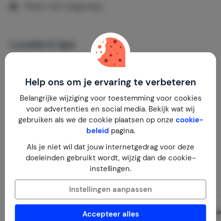
Roken niet toegestaan
Locatie & tips
Help ons om je ervaring te verbeteren
Belangrijke wijziging voor toestemming voor cookies
voor advertenties en social media. Bekijk wat wij
Toon kaart
gebruiken als we de cookie plaatsen op onze
cookie-
beleid
pagina.
Als je niet wil dat jouw internetgedrag voor deze
doeleinden gebruikt wordt, wijzig dan de cookie-
instellingen.
Indeling
Instellingen aanpassen
Woonkamer
Slaapkame
Accepteer alles