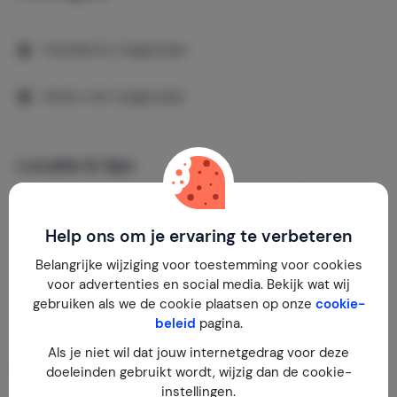
Huisdieren toegestaan
Roken niet toegestaan
Locatie & tips
Help ons om je ervaring te verbeteren
Belangrijke wijziging voor toestemming voor cookies
Toon kaart
voor advertenties en social media. Bekijk wat wij
gebruiken als we de cookie plaatsen op onze
cookie-
beleid
pagina.
Als je niet wil dat jouw internetgedrag voor deze
doeleinden gebruikt wordt, wijzig dan de cookie-
instellingen.