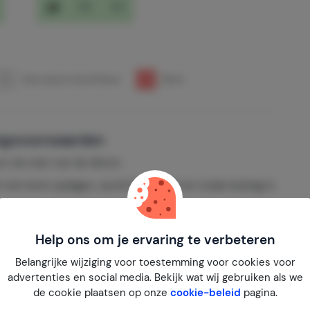
28
29
30
1
Geen prijzen beschikbaar
1
Bezet
ringsvoorwaarden
or de start van de dienst.
f niet komt opdagen, wordt 100% van het totale bedrag in
Help ons om je ervaring te verbeteren
Belangrijke wijziging voor toestemming voor cookies voor
advertenties en social media. Bekijk wat wij gebruiken als we
de cookie plaatsen op onze
cookie-beleid
pagina.