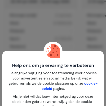
do 30-jul-2026
ma 10-aug-2026
vr 21-aug
Minimaal verblijf
3 nachten
Minimaal ver
Week
€ 8000,00
Week
Midweek
-
Midweek
Nacht
€ 1200,00
Nacht
Weekend
-
Weekend
Help ons om je ervaring te verbeteren
Huisregels
Belangrijke wijziging voor toestemming voor cookies
Inchecken:
In overleg - Flexibel
voor advertenties en social media. Bekijk wat wij
gebruiken als we de cookie plaatsen op onze
cookie-
Uitchecken:
13:00
beleid
pagina.
Als je niet wil dat jouw internetgedrag voor deze
Huisdieren in overleg
doeleinden gebruikt wordt, wijzig dan de cookie-