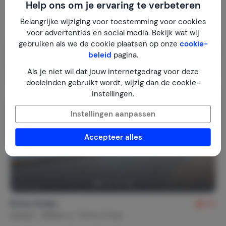
Help ons om je ervaring te verbeteren
€ 200,-
Nachtprijs v.a.
Per week (7 nachten): € 1.400,-
Belangrijke wijziging voor toestemming voor cookies
voor advertenties en social media. Bekijk wat wij
gebruiken als we de cookie plaatsen op onze
cookie-
beleid
pagina.
Als je niet wil dat jouw internetgedrag voor deze
doeleinden gebruikt wordt, wijzig dan de cookie-
instellingen.
Instellingen aanpassen
Accepteer alles
Porto Cristo
8,1
Spanje
Mallorca
Porto Cristo