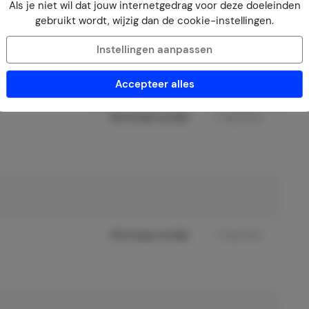
uleringsverzekering af te sluiten.
Als je niet wil dat jouw internetgedrag voor deze doeleinden
gebruikt wordt, wijzig dan de cookie-instellingen.
nt dient 8 weken voor vertrek te worden voldaan.
Instellingen aanpassen
Accepteer alles
-
Minimaal verblijf
7 nachten
-
-
Minimaal verblijf
7 nachten
-