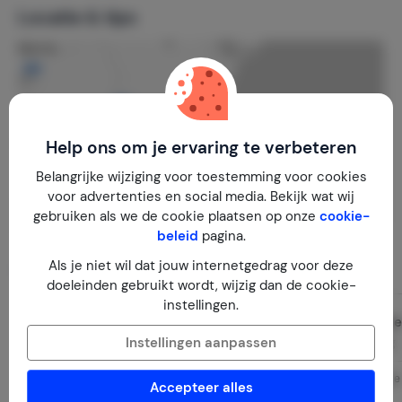
Locatie & tips
Toon kaart
Help ons om je ervaring te verbeteren
Belangrijke wijziging voor toestemming voor cookies
voor advertenties en social media. Bekijk wat wij
gebruiken als we de cookie plaatsen op onze
cookie-
beleid
pagina.
Als je niet wil dat jouw internetgedrag voor deze
Indeling
doeleinden gebruikt wordt, wijzig dan de cookie-
instellingen.
Woonkamer
Slaapkamer
Instellingen aanpassen
1e verdieping
1e verdieping
Tegels
Bed: King-siz
Accepteer alles