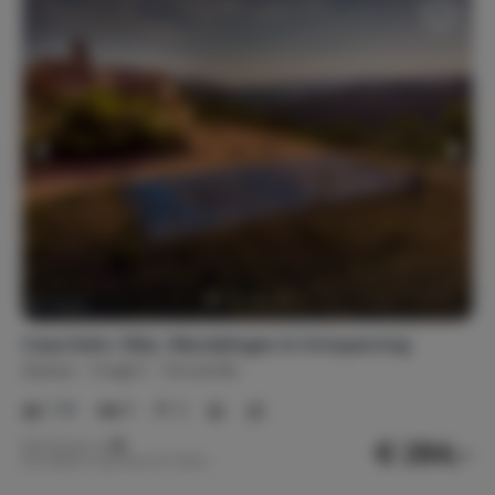
Casa Sidro: Wijn, Wandelingen & Ontspanning
Spanje
Aragón
Secastilla
1-10
5
3
€ 284,-
Nachtprijs v.a.
Per week (7 nachten): € 1.990,-