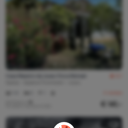
Casa Maestro bij Juseu Finca Retreat
9,7
Spanje
Spaanse Pyreneeën
Juseu
1-4
2
1
4
reviews
€ 141,-
Nachtprijs v.a.
Per week (7 nachten): € 985,-