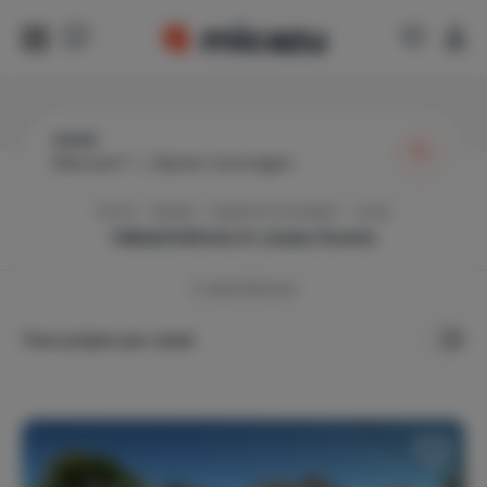
Juseü
Wanneer?
|
Gasten toevoegen
Home
Spanje
Spaanse Pyreneeën
Juseu
Vakantiehuis in
Juseu
huren
3
vakantiehuizen
Toon prijzen per week