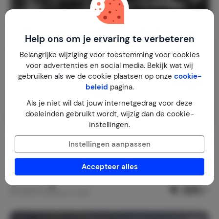
Help ons om je ervaring te verbeteren
Belangrijke wijziging voor toestemming voor cookies
voor advertenties en social media. Bekijk wat wij
gebruiken als we de cookie plaatsen op onze
cookie-
beleid
pagina.
Als je niet wil dat jouw internetgedrag voor deze
doeleinden gebruikt wordt, wijzig dan de cookie-
instellingen.
Casa Milan bij Juseu Finca Retreat
8,4
Instellingen aanpassen
Spanje
Spaanse Pyreneeën
Juseu
Accepteer alles
1-8
5
2
1
review
€ 221,-
Nachtprijs v.a.
Per week (7 nachten): € 1.550,-