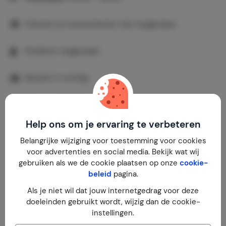
Feesten en evenementen niet toegestaan
Kinderen toegestaan
Bezoek in overleg
Commerciële fotografie niet toegestaan
Help ons om je ervaring te verbeteren
Belangrijke wijziging voor toestemming voor cookies
Locatie & tips
voor advertenties en social media. Bekijk wat wij
gebruiken als we de cookie plaatsen op onze
cookie-
beleid
pagina.
Als je niet wil dat jouw internetgedrag voor deze
doeleinden gebruikt wordt, wijzig dan de cookie-
Toon kaart
instellingen.