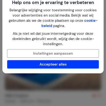
Help ons om je ervaring te verbeteren
€ 75,-
Nachtprijs v.a.
Per week (7 nachten): € 525,-
Belangrijke wijziging voor toestemming voor cookies
voor advertenties en social media. Bekijk wat wij
gebruiken als we de cookie plaatsen op onze
cookie-
Last minute
beleid
pagina.
Als je niet wil dat jouw internetgedrag voor deze
doeleinden gebruikt wordt, wijzig dan de cookie-
instellingen.
Instellingen aanpassen
Accepteer alles
Villa Corazon
10
Spanje
Valencia
Montroy